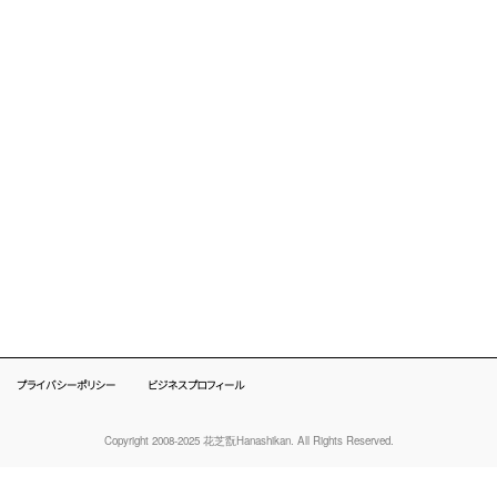
[!% if (image.url!="") { %]
[!% } %]
[%title%]
ページトップへ
プライバシーポリシー
ビジネスプロフィール
ページトップ
へ
Copyright 2008-2025 花芝翫Hanashikan. All Rights Reserved.